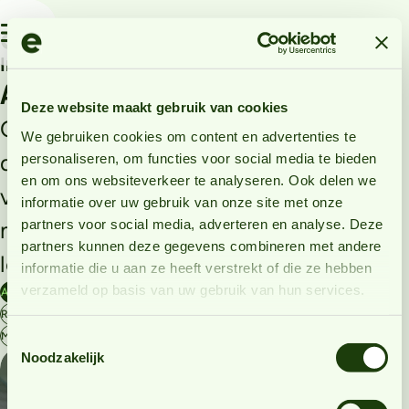
Vacatures
8
Home
Inzichten
Alle inzichten op één plek
Deze website maakt gebruik van cookies
Ontdek de laatste trends,
We gebruiken cookies om content en advertenties te
diepgaande blogs en inspirerende
personaliseren, om functies voor social media te bieden
en om ons websiteverkeer te analyseren. Ook delen we
verhalen. Hier delen we alles wat je
informatie over uw gebruik van onze site met onze
partners voor social media, adverteren en analyse. Deze
moet weten om voorop te blijven
partners kunnen deze gegevens combineren met andere
lopen in jouw vakgebied.
informatie die u aan ze heeft verstrekt of die ze hebben
verzameld op basis van uw gebruik van hun services.
Alle Categorieën
Strategie
Design
Branding
Development
Maatwerk
Recruitment
Webapplicatie
Employer branding
Projectmanagement
Marketing
Nieuws
Toestemmingsselectie
Noodzakelijk